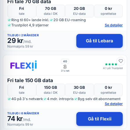
Fri tale 70 GB data
Fri
70 GB
20 GB
0 kr
tale
data i DK
EU-data
oprettelse
Ring til 60+ lande inkl.
20 GB EU-roaming
Trustpilot 4,9 stjerner
Se detaljer
TILBUD I 2 MÅNEDER
29 kr
Gå til Lebara
/md.
Normalpris 59 kr
4G
4.1 på Trustpilot
3's net
Fri tale 150 GB data
Fri
150 GB
30 GB
0 kr
tale
data i DK
EU-data
oprettelse
4G på 3's netværk
4 mdr. intropris
Byg selv dit abonnement
Se detaljer
TILBUD I 6 MÅNEDER
74 kr
Gå til Flexii
/md.
Normalpris 99 kr