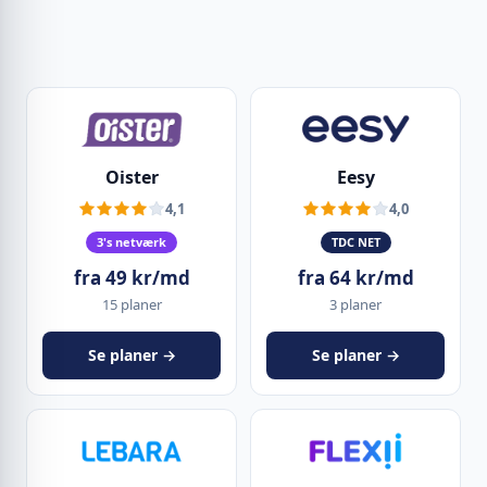
Oister
Eesy
4,1
4,0
3's netværk
TDC NET
fra 49 kr/md
fra 64 kr/md
15 planer
3 planer
Se planer →
Se planer →