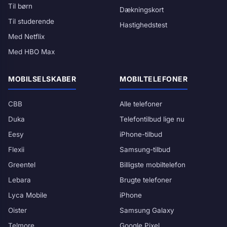
Til børn
Dækningskort
Til studerende
Hastighedstest
Med Netflix
Med HBO Max
MOBILSELSKABER
MOBILTELEFONER
CBB
Alle telefoner
Duka
Telefontilbud lige nu
Eesy
iPhone-tilbud
Flexii
Samsung-tilbud
Greentel
Billigste mobiltelefon
Lebara
Brugte telefoner
Lyca Mobile
iPhone
Oister
Samsung Galaxy
Telmore
Google Pixel