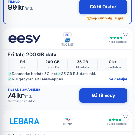
TILBUD
99 kr
Gå til Oister
/md.
Populært valg i august
5G
4 på Trustpilot
TDC NET
Fri tale 200 GB data
Fri
200 GB
35 GB
0 kr
tale
data i DK
EU-data
oprettelse
Danmarks bedste 5G-net
35 GB EU-data inkl.
Nul gebyrer, alt i eesy-appen
Se detaljer
TILBUD I 3 MÅNEDER
74 kr
Gå til Eesy
/md.
Normalpris 149 kr
4.9 på Trustpilot
TN-Net