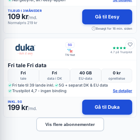
TILBUD I 3 MÅNEDER
109 kr
Gå til Eesy
/md.
Normalpris 219 kr
Besøgt for 16 min. siden
5G
4.7 på Trustpilot
TN-Net
Fri tale Fri data
Fri
Fri
40 GB
0 kr
tale
data i DK
EU-data
oprettelse
Fri tale til 39 lande inkl.
5G + separat DK & EU data
Trustpilot 4,7 - ingen binding
Se detaljer
INKL. 5G
199 kr
Gå til Duka
/md.
Vis flere abonnementer