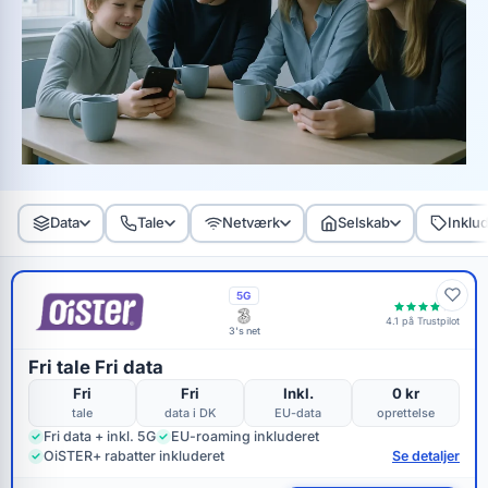
Data
Tale
Netværk
Selskab
Inklu
5G
4.1 på Trustpilot
3's net
Fri tale Fri data
Fri
Fri
Inkl.
0 kr
tale
data i DK
EU-data
oprettelse
Fri data + inkl. 5G
EU-roaming inkluderet
OiSTER+ rabatter inkluderet
Se detaljer