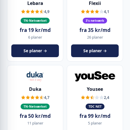
Lebara
Flexii
4,9
4,1
TN-Netværket
3's netværk
fra 19 kr/md
fra 35 kr/md
6 planer
26 planer
Se planer →
Se planer →
Duka
Yousee
4,7
2,4
TN-Netværket
TDC NET
fra 50 kr/md
fra 99 kr/md
11 planer
5 planer