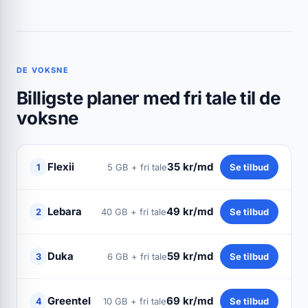
DE VOKSNE
Billigste planer med fri tale til de
voksne
Flexii
35 kr/md
1
5 GB + fri tale
Se tilbud
Lebara
49 kr/md
2
40 GB + fri tale
Se tilbud
Duka
59 kr/md
3
6 GB + fri tale
Se tilbud
Greentel
69 kr/md
4
10 GB + fri tale
Se tilbud