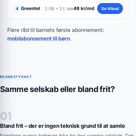
Greentel
48 kr/md
4
2 GB + 2 t. tale
Se tilbud
Flere råd til barnets første abonnement:
mobilabonnement til børn
.
REGNESTYKKET
Samme selskab eller bland frit?
01
Bland frit – der er ingen teknisk grund til at samle
Familiens numre behøver ikke bo hos samme selskab. Der