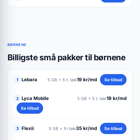
BØRNENE
Billigste små pakker til børnene
Lebara
19 kr/md
1
5 GB + 5 t. tale
Se tilbud
Lyca Mobile
19 kr/md
2
5 GB + 5 t. tale
Se tilbud
Flexii
35 kr/md
3
5 GB + fri tale
Se tilbud