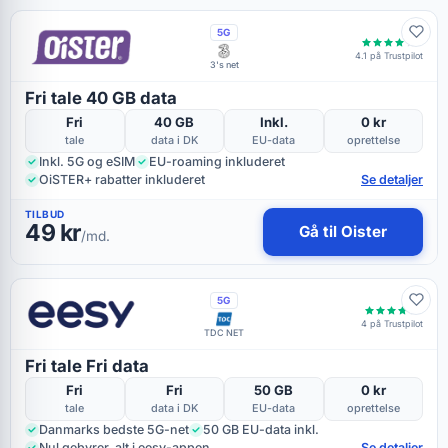
5G
4.1 på Trustpilot
3's net
Fri tale 40 GB data
Fri
40 GB
Inkl.
0 kr
tale
data i DK
EU-data
oprettelse
Inkl. 5G og eSIM
EU-roaming inkluderet
OiSTER+ rabatter inkluderet
Se detaljer
TILBUD
49 kr
Gå til Oister
/md.
5G
4 på Trustpilot
TDC NET
Fri tale Fri data
Fri
Fri
50 GB
0 kr
tale
data i DK
EU-data
oprettelse
Danmarks bedste 5G-net
50 GB EU-data inkl.
Nul gebyrer, alt i eesy-appen
Se detaljer