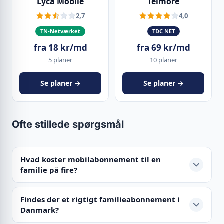
Lyca Mobile
Telmore
2,7
4,0
TN-Netværket
TDC NET
fra 18 kr/md
fra 69 kr/md
5 planer
10 planer
Se planer →
Se planer →
Ofte stillede spørgsmål
Hvad koster mobilabonnement til en
familie på fire?
Findes der et rigtigt familieabonnement i
Danmark?