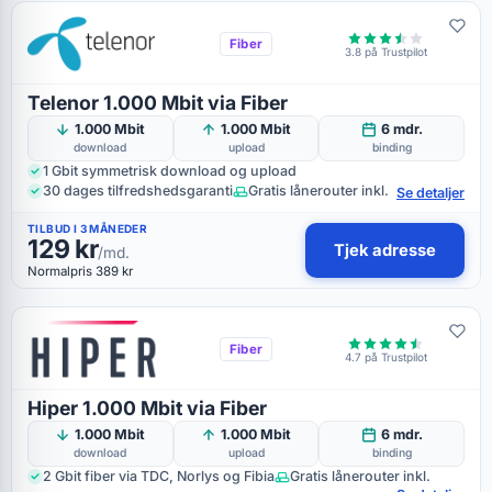
Fiber
3.8 på Trustpilot
Telenor 1.000 Mbit via Fiber
1.000 Mbit
1.000 Mbit
6 mdr.
download
upload
binding
1 Gbit symmetrisk download og upload
30 dages tilfredshedsgaranti
Gratis lånerouter inkl.
Se detaljer
TILBUD I 3 MÅNEDER
129 kr
Tjek adresse
/md.
Normalpris 389 kr
Fiber
4.7 på Trustpilot
Hiper 1.000 Mbit via Fiber
1.000 Mbit
1.000 Mbit
6 mdr.
download
upload
binding
2 Gbit fiber via TDC, Norlys og Fibia
Gratis lånerouter inkl.