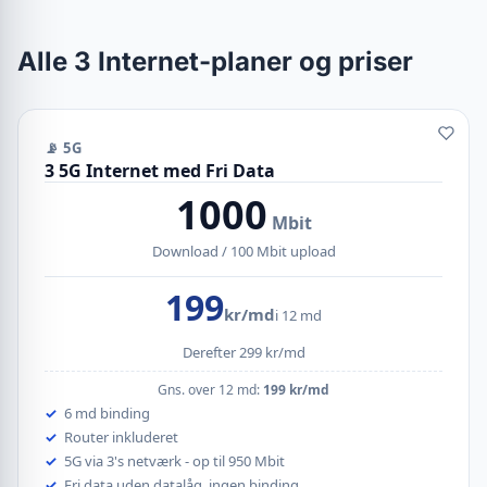
Alle 3 Internet-planer og priser
📡 5G
3 5G Internet med Fri Data
1000
Mbit
Download / 100 Mbit upload
199
kr/md
i 12 md
Derefter 299 kr/md
Gns. over 12 md:
199 kr/md
6 md binding
Router inkluderet
5G via 3's netværk - op til 950 Mbit
Fri data uden datalåg, ingen binding