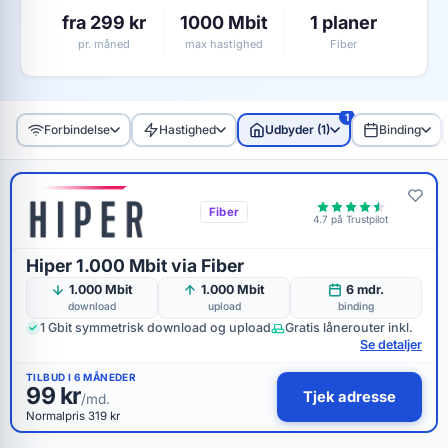
fra 299 kr
1000 Mbit
1 planer
pr. måned
max hastighed
Fiber
Forbindelse
Hastighed
Udbyder (1)
Binding
Fiber
4.7 på Trustpilot
Hiper 1.000 Mbit via Fiber
1.000 Mbit
1.000 Mbit
6 mdr.
download
upload
binding
1 Gbit symmetrisk download og upload
Gratis lånerouter inkl.
Se detaljer
TILBUD I 6 MÅNEDER
99 kr
Tjek adresse
/md.
Normalpris 319 kr