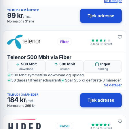
Se detaljer
TILBUD I 6 MÅNEDER
99 kr
Tjek adresse
/md.
Normalpris 319 kr
Fiber
3.8 på Trustpilot
Telenor 500 Mbit via Fiber
500 Mbit
500 Mbit
Ingen
download
upload
binding
500 Mbit symmetrisk download og upload
30 dages tilfredshedsgaranti
Spar 555 kr de første 3 måneder
Se detaljer
TILBUD I 3 MÅNEDER
184 kr
Tjek adresse
/md.
Normalpris 369 kr
Kabel
4.7 på Trustpilot