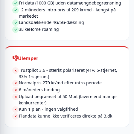
Fri data (1000 GB) uden datamængdebegrænsning
✓
12 måneders intro-pris til 209 kr/md - længst på
✓
markedet
Landsdækkende 4G/5G-dækning
✓
3LikeHome roaming
✓
Ulemper
Trustpilot 3,6 - stærkt polariseret (41% 5-stjernet,
✗
33% 1-stjernet)
Normalpris 279 kr/md efter intro-periode
✗
6 måneders binding
✗
Upload begrænset til 50 Mbit (lavere end mange
✗
konkurrenter)
Kun 1 plan - ingen valgfrihed
✗
Plandata kunne ikke verificeres direkte på 3.dk
✗