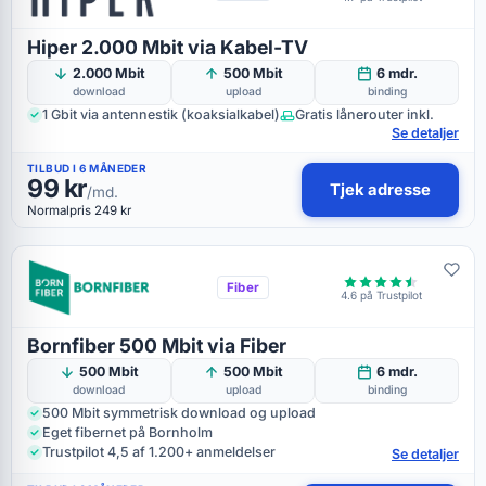
Hiper 2.000 Mbit via Kabel-TV
2.000 Mbit
500 Mbit
6 mdr.
download
upload
binding
1 Gbit via antennestik (koaksialkabel)
Gratis lånerouter inkl.
Se detaljer
TILBUD I 6 MÅNEDER
99 kr
Tjek adresse
/md.
Normalpris 249 kr
Fiber
4.6 på Trustpilot
Bornfiber 500 Mbit via Fiber
500 Mbit
500 Mbit
6 mdr.
download
upload
binding
500 Mbit symmetrisk download og upload
Eget fibernet på Bornholm
Trustpilot 4,5 af 1.200+ anmeldelser
Se detaljer