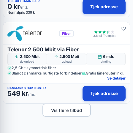
TILBUD I 3 MÅNEDER
0 kr
Tjek adresse
/md.
Normalpris 339 kr
Fiber
3.8 på Trustpilot
Telenor 2.500 Mbit via Fiber
2.500 Mbit
2.500 Mbit
6 mdr.
download
upload
binding
2,5 Gbit symmetrisk fiber
Blandt Danmarks hurtigste forbindelser
Gratis lånerouter inkl.
Se detaljer
DANMARKS HURTIGSTE!
549 kr
Tjek adresse
/md.
Vis flere tilbud