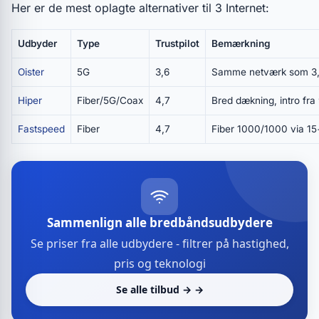
Her er de mest oplagte alternativer til 3 Internet:
Udbyder
Type
Trustpilot
Bemærkning
Oister
5G
3,6
Samme netværk som 3, 
Hiper
Fiber/5G/Coax
4,7
Bred dækning, intro fra 
Fastspeed
Fiber
4,7
Fiber 1000/1000 via 1
Sammenlign alle bredbåndsudbydere
Se priser fra alle udbydere - filtrer på hastighed,
pris og teknologi
Se alle tilbud → →