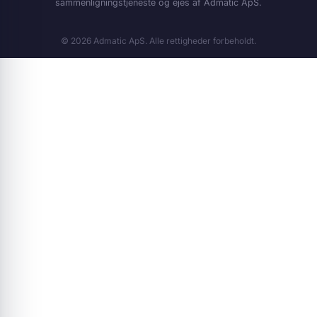
sammenligningstjeneste og ejes af Admatic ApS.
© 2026 Admatic ApS. Alle rettigheder forbeholdt.