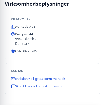
Virksomhedsoplysninger
VIRKSOMHED
Admatic ApS
Pårupvej 44
5540 Ullerslev
Danmark
CVR 38729705
KONTAKT
christian@billigsteabonnement.dk
Skriv til os via kontaktformularen