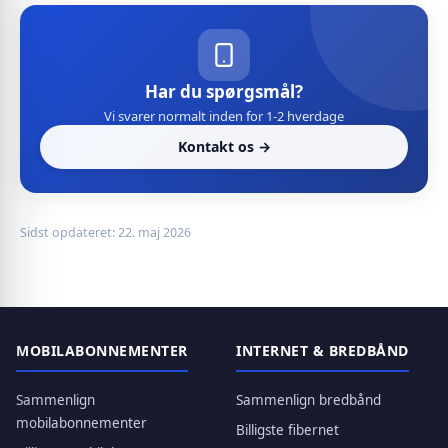
Har du spørgsmål?
Vi svarer normalt inden for 1-2 hverdage
Kontakt os →
Sidst opdateret: 22. maj 2026
MOBILABONNEMENTER
INTERNET & BREDBÅND
Sammenlign
Sammenlign bredbånd
mobilabonnementer
Billigste fibernet