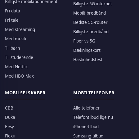
Billigste mobilabonnement
Billigste 5G internet
Fri data
Mobilt bredbånd
Fri tale
Bedste 5G-router
Med streaming
Billigste bredbånd
Med musik
Fiber vs 5G
Til børn
Dækningskort
Til studerende
Hastighedstest
Med Netflix
Med HBO Max
MOBILSELSKABER
MOBILTELEFONER
CBB
Alle telefoner
Duka
Telefontilbud lige nu
Eesy
iPhone-tilbud
Flexii
Samsung-tilbud