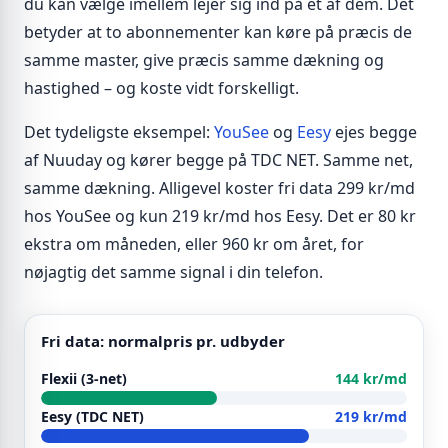
du kan vælge imellem lejer sig ind på et af dem. Det
betyder at to abonnementer kan køre på præcis de
samme master, give præcis samme dækning og
hastighed – og koste vidt forskelligt.
Det tydeligste eksempel:
YouSee
og
Eesy
ejes begge
af Nuuday og kører begge på TDC NET. Samme net,
samme dækning. Alligevel koster fri data 299 kr/md
hos YouSee og kun 219 kr/md hos Eesy. Det er 80 kr
ekstra om måneden, eller 960 kr om året, for
nøjagtig det samme signal i din telefon.
Fri data: normalpris pr. udbyder
Flexii (3-net)
144 kr/md
Eesy (TDC NET)
219 kr/md