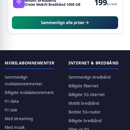
199
Mobilt bredbånd
kr/md
Oister Mobilt Bredbånd 1000 GB
Sammenlign alle priser
MOBILABONNEMENTER
INTERNET & BREDBÅND
Sammenlign
Sammenlign bredbånd
mobilabonnementer
Billigste fibernet
Billigste mobilabonnement
Billigste 5G internet
Fri data
Mobilt bredbånd
Fri tale
Bedste 5G-router
Med streaming
Billigste bredbånd
Med musik
Fiber vs 5G