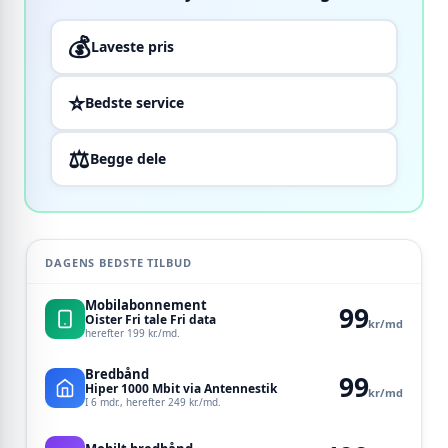
💰
Laveste pris
⭐
Bedste service
⚖️
Begge dele
DAGENS BEDSTE TILBUD
Mobilabonnement
99
Oister Fri tale Fri data
kr/md
herefter 199 kr./md.
Bredbånd
99
Hiper 1000 Mbit via Antennestik
kr/md
I 6 mdr., herefter 249 kr./md.