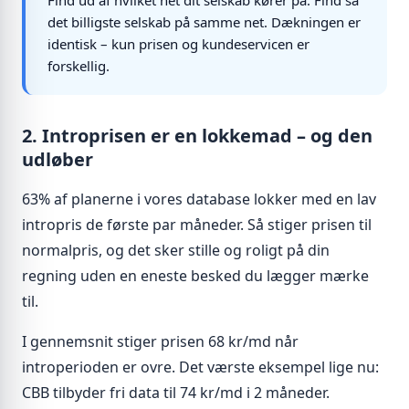
Find ud af hvilket net dit selskab kører på. Find så
det billigste selskab på samme net. Dækningen er
identisk – kun prisen og kundeservicen er
forskellig.
2. Introprisen er en lokkemad – og den
udløber
63% af planerne i vores database lokker med en lav
intropris de første par måneder. Så stiger prisen til
normalpris, og det sker stille og roligt på din
regning uden en eneste besked du lægger mærke
til.
I gennemsnit stiger prisen 68 kr/md når
introperioden er ovre. Det værste eksempel lige nu:
CBB tilbyder fri data til 74 kr/md i 2 måneder.