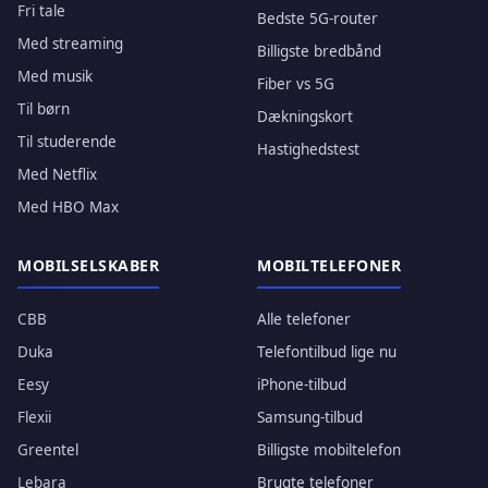
Fri tale
Bedste 5G-router
Med streaming
Billigste bredbånd
Med musik
Fiber vs 5G
Til børn
Dækningskort
Til studerende
Hastighedstest
Med Netflix
Med HBO Max
MOBILSELSKABER
MOBILTELEFONER
CBB
Alle telefoner
Duka
Telefontilbud lige nu
Eesy
iPhone-tilbud
Flexii
Samsung-tilbud
Greentel
Billigste mobiltelefon
Lebara
Brugte telefoner