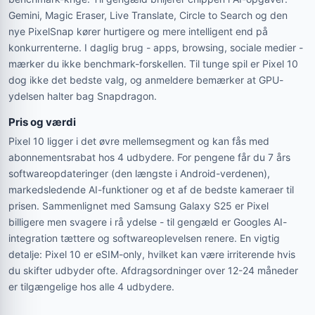
Gemini, Magic Eraser, Live Translate, Circle to Search og den
nye PixelSnap kører hurtigere og mere intelligent end på
konkurrenterne. I daglig brug - apps, browsing, sociale medier -
mærker du ikke benchmark-forskellen. Til tunge spil er Pixel 10
dog ikke det bedste valg, og anmeldere bemærker at GPU-
ydelsen halter bag Snapdragon.
Pris og værdi
Pixel 10 ligger i det øvre mellemsegment og kan fås med
abonnementsrabat hos 4 udbydere. For pengene får du 7 års
softwareopdateringer (den længste i Android-verdenen),
markedsledende AI-funktioner og et af de bedste kameraer til
prisen. Sammenlignet med Samsung Galaxy S25 er Pixel
billigere men svagere i rå ydelse - til gengæld er Googles AI-
integration tættere og softwareoplevelsen renere. En vigtig
detalje: Pixel 10 er eSIM-only, hvilket kan være irriterende hvis
du skifter udbyder ofte. Afdragsordninger over 12-24 måneder
er tilgængelige hos alle 4 udbydere.