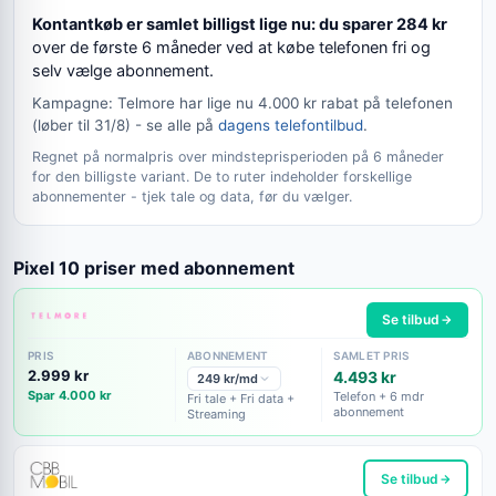
Kontantkøb er samlet billigst lige nu: du sparer 284 kr
over de første 6 måneder ved at købe telefonen fri og
selv vælge abonnement.
Kampagne: Telmore har lige nu 4.000 kr rabat på telefonen
(løber til 31/8) - se alle på
dagens telefontilbud
.
Regnet på normalpris over mindsteprisperioden på 6 måneder
for den billigste variant. De to ruter indeholder forskellige
abonnementer - tjek tale og data, før du vælger.
Pixel 10 priser med abonnement
Se tilbud
PRIS
ABONNEMENT
SAMLET PRIS
2.999 kr
4.493 kr
249 kr/md
Spar 4.000 kr
Telefon + 6 mdr
Fri tale + Fri data +
abonnement
Streaming
Se tilbud