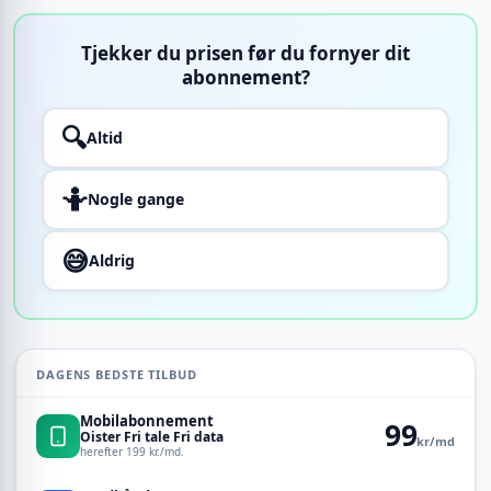
Tjekker du prisen før du fornyer dit
abonnement?
🔍
Altid
🤷
Nogle gange
😅
Aldrig
DAGENS BEDSTE TILBUD
Mobilabonnement
99
Oister Fri tale Fri data
kr/md
herefter 199 kr./md.