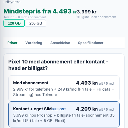
udbydere.
Mindstepris fra 4.493
3.999 kr
kr
Billigste uden abonnement
Telefon + 6 mdr abonnement
128 GB
256 GB
Priser
Vurdering
Anmeldelse
Specifikationer
Pixel 10 med abonnement eller kontant -
hvad er billigst?
4.493 kr
Med abonnement
i alt / 6 mdr
2.999 kr for telefonen + 249 kr/md (Fri tale + Fri data +
Streaming) hos Telmore
4.209 kr
Kontant + eget SIM
BILLIGST
i alt / 6 mdr
3.999 kr hos Proshop + billigste fri tale-abonnement 35
kr/md (Fri tale + 5 GB, Flexii)