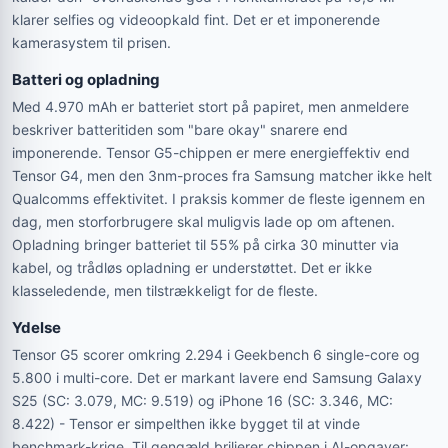
klarer selfies og videoopkald fint. Det er et imponerende
kamerasystem til prisen.
Batteri og opladning
Med 4.970 mAh er batteriet stort på papiret, men anmeldere
beskriver batteritiden som "bare okay" snarere end
imponerende. Tensor G5-chippen er mere energieffektiv end
Tensor G4, men den 3nm-proces fra Samsung matcher ikke helt
Qualcomms effektivitet. I praksis kommer de fleste igennem en
dag, men storforbrugere skal muligvis lade op om aftenen.
Opladning bringer batteriet til 55% på cirka 30 minutter via
kabel, og trådløs opladning er understøttet. Det er ikke
klasseledende, men tilstrækkeligt for de fleste.
Ydelse
Tensor G5 scorer omkring 2.294 i Geekbench 6 single-core og
5.800 i multi-core. Det er markant lavere end Samsung Galaxy
S25 (SC: 3.079, MC: 9.519) og iPhone 16 (SC: 3.346, MC:
8.422) - Tensor er simpelthen ikke bygget til at vinde
benchmark-krige. Til gengæld briljerer chippen i AI-opgaver: