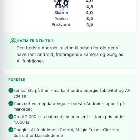
Kamera
4,0
4,0
Batteri
4,5
/ 5
Skærm
4,0
Ydelse
3,5
Pris/værdi
4,5
HVEM ER DEN TIL?
Den bedste Android-telefon til prisen for dig der vil
have rent Android, fremragende kamera og Googles
AI-funktioner.
FORDELE
Tensor G5 på 3nm - markant bedre energieffektivitet og AI-
ydelse
7 års softwareopdateringer - bedste Android-support på
markedet
Op til 2.000 kr rabat med abonnement - stærk pris under
4.000 kr
Googles AI-funktioner (Gemini, Magic Eraser, Circle to
Search) er klasseledende