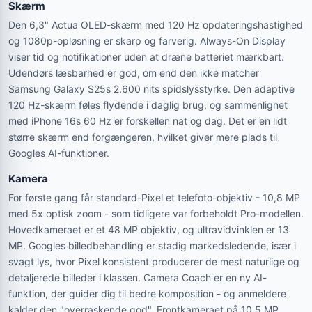
Skærm
Den 6,3" Actua OLED-skærm med 120 Hz opdateringshastighed
og 1080p-opløsning er skarp og farverig. Always-On Display
viser tid og notifikationer uden at dræne batteriet mærkbart.
Udendørs læsbarhed er god, om end den ikke matcher
Samsung Galaxy S25s 2.600 nits spidslysstyrke. Den adaptive
120 Hz-skærm føles flydende i daglig brug, og sammenlignet
med iPhone 16s 60 Hz er forskellen nat og dag. Det er en lidt
større skærm end forgængeren, hvilket giver mere plads til
Googles AI-funktioner.
Kamera
For første gang får standard-Pixel et telefoto-objektiv - 10,8 MP
med 5x optisk zoom - som tidligere var forbeholdt Pro-modellen.
Hovedkameraet er et 48 MP objektiv, og ultravidvinklen er 13
MP. Googles billedbehandling er stadig markedsledende, især i
svagt lys, hvor Pixel konsistent producerer de mest naturlige og
detaljerede billeder i klassen. Camera Coach er en ny AI-
funktion, der guider dig til bedre komposition - og anmeldere
kalder den "overraskende god". Frontkameraet på 10,5 MP