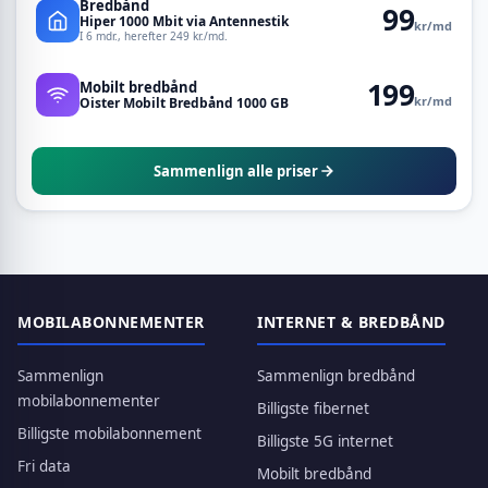
Bredbånd
99
Hiper 1000 Mbit via Antennestik
kr/md
I 6 mdr., herefter 249 kr./md.
199
Mobilt bredbånd
kr/md
Oister Mobilt Bredbånd 1000 GB
Sammenlign alle priser
MOBILABONNEMENTER
INTERNET & BREDBÅND
Sammenlign
Sammenlign bredbånd
mobilabonnementer
Billigste fibernet
Billigste mobilabonnement
Billigste 5G internet
Fri data
Mobilt bredbånd