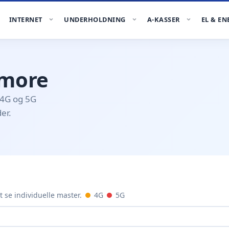
INTERNET
UNDERHOLDNING
A-KASSER
EL & EN
lmore
 4G og 5G
er.
t se individuelle master.
4G
5G