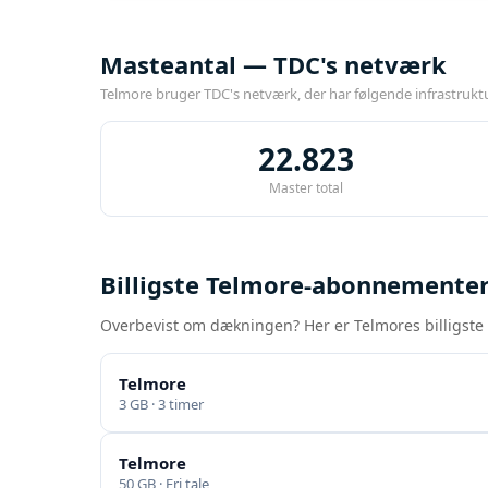
Masteantal — TDC's netværk
Telmore bruger TDC's netværk, der har følgende infrastrukt
22.823
Master total
Billigste Telmore-abonnementer
Overbevist om dækningen? Her er Telmores billigste pl
Telmore
3 GB · 3 timer
Telmore
50 GB · Fri tale