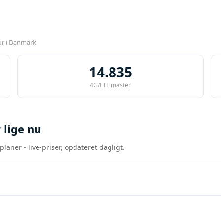
ur i Danmark
14.835
4G/LTE master
 lige nu
aner - live-priser, opdateret dagligt.