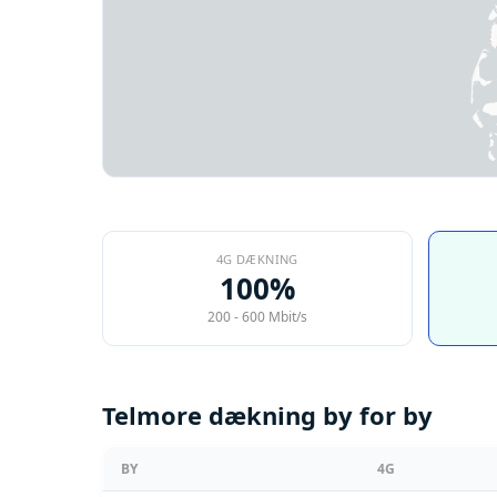
4G DÆKNING
100%
200 - 600 Mbit/s
Telmore dækning by for by
BY
4G