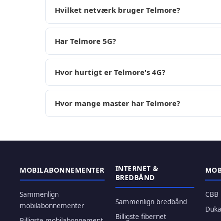
Hvilket netværk bruger Telmore?
Har Telmore 5G?
Hvor hurtigt er Telmore's 4G?
Hvor mange master har Telmore?
INTERNET &
MOBILABONNEMENTER
MOB
BREDBÅND
Sammenlign
CBB
Sammenlign bredbånd
mobilabonnementer
Duk
Billigste fibernet
Billigste mobilabonnement