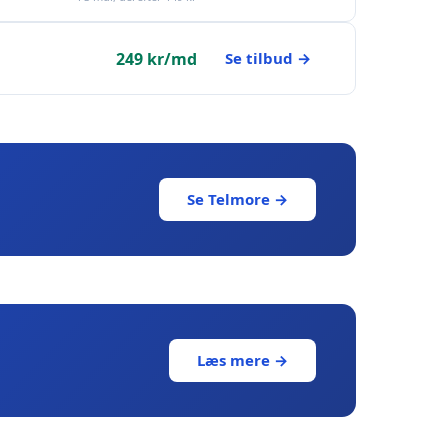
249 kr/md
Se tilbud →
Se Telmore →
Læs mere →