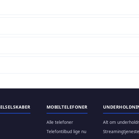
ILSELSKABER
MOBILTELEFONER
UNDERHOLDNI
Alle telefoner
Alt om underhold
a
Telefontilbud lige nu
Streamingtjeneste