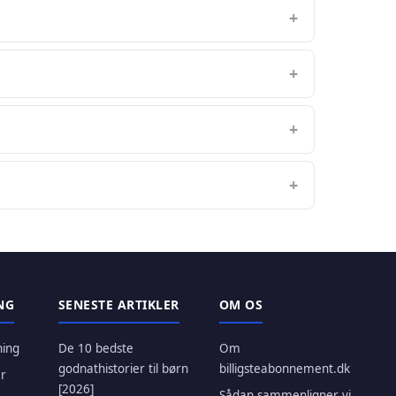
NG
SENESTE ARTIKLER
OM OS
ning
De 10 bedste
Om
godnathistorier til børn
billigsteabonnement.dk
r
[2026]
Sådan sammenligner vi