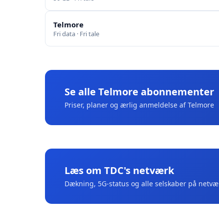
Telmore
Fri data · Fri tale
Se alle Telmore abonnementer
Priser, planer og ærlig anmeldelse af Telmore
Læs om TDC's netværk
Dækning, 5G-status og alle selskaber på netvæ