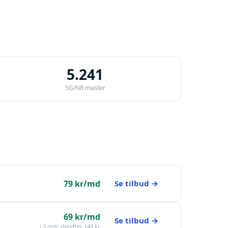
5.241
5G/NR master
79 kr/md
Se tilbud →
69 kr/md
Se tilbud →
i 3 mdr, derefter 149 kr