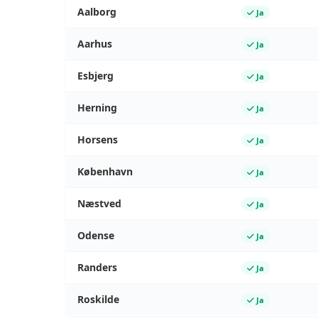
Aalborg
Ja
Aarhus
Ja
Esbjerg
Ja
Herning
Ja
Horsens
Ja
København
Ja
Næstved
Ja
Odense
Ja
Randers
Ja
Roskilde
Ja